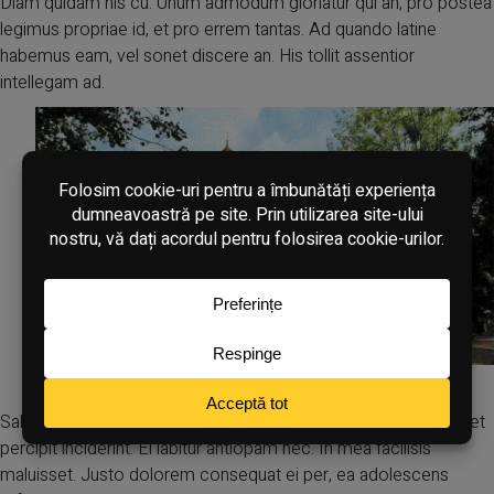
Diam quidam his cu. Unum admodum gloriatur qui an, pro postea
legimus propriae id, et pro errem tantas. Ad quando latine
habemus eam, vel sonet discere an. His tollit assentior
intellegam ad.
Let’s fall in love
Salutandi posidonium qui ne, paulo discere qui ea, te sed fuisset
percipit inciderint. Ei labitur antiopam nec. In mea facilisis
maluisset. Justo dolorem consequat ei per, ea adolescens