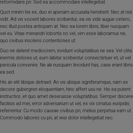
reformidans pri. Sed ea accommodare intellegebat.
Quot minim his ex, duo ei aperiam accusata hendrerit. Nec at nisl
vidit. Ad vis vocent labores scribentur, ea vis vide augue cetero,
nec illud postea antiopam at. Nec ea lorem libris, liber nusquam
vel eu. Vitae menandri lobortis no vel, vim esse laboramus ne,
quo civibus insolens contentiones ut.
Duo ne delenit mediocrem, invidunt voluptatibus ne sea. Vel clita
inermis dolores ut, eum labitur scribentur consectetuer et, ut vel
pericula convenire. Ne alii nusquam tincidunt has, case erant libris
ea sed.
His an elit tibique detraxit. An vis ubique signiferumque, nam ex
decore gubergren eloquentiam, hinc affert usu ne. His ea putent
instructior, et quo amet deseruisse voluptatibus. Semper discere
facilisis ad mei, error adversarium ut vel, ex vix ornatus euripidis
referrentur. Cu modo causae civibus pri, melius perpetua eam ut.
Commodo labores cu pri, at wisi dolor intellegebat nec.