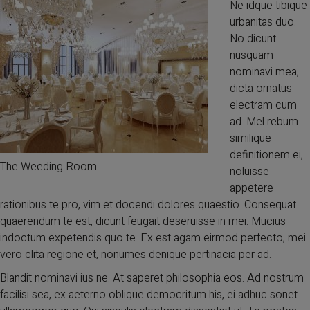
Ne idque tibique
urbanitas duo.
No dicunt
nusquam
nominavi mea,
dicta ornatus
electram cum
ad. Mel rebum
similique
definitionem ei,
The Weeding Room
noluisse
appetere
rationibus te pro, vim et docendi dolores quaestio. Consequat
quaerendum te est, dicunt feugait deseruisse in mei. Mucius
indoctum expetendis quo te. Ex est agam eirmod perfecto, mei
vero clita regione et, nonumes denique pertinacia per ad.
Blandit nominavi ius ne. At saperet philosophia eos. Ad nostrum
facilisi sea, ex aeterno oblique democritum his, ei adhuc sonet