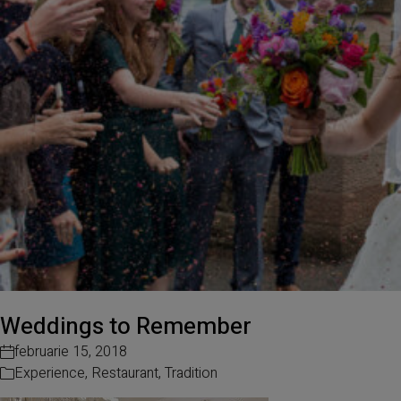
Weddings to Remember
februarie 15, 2018
Experience
,
Restaurant
,
Tradition