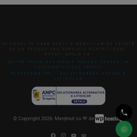
ÎN CAZUL ÎN CARE AVEȚI O NEMULȚUMIRE LEGATĂ
DE UN PRODUS SAU SERVICIU ACHIZIȚIONAT,
PUTEȚI APELA LA:
AUTORITATEA NAȚIONALĂ PENTRU PROTECȚIA
CONSUMATORILOR (ANPC)
PLATFORMA SOL - SOLUȚIONAREA ONLINE A
LITIGIILOR
© Copyright 2026 ·
Menținut cu 💙 de