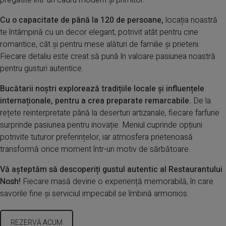
pregătite într-un cadru modern și primitor.
Cu o capacitate de până la 120 de persoane,
locația noastră
te întâmpină cu un decor elegant, potrivit atât pentru cine
romantice, cât și pentru mese alături de familie și prieteni.
Fiecare detaliu este creat să pună în valoare pasiunea noastră
pentru gusturi autentice.
Bucătarii noștri explorează tradițiile locale și influențele
internaționale, pentru a crea preparate remarcabile.
De la
rețete reinterpretate până la deserturi artizanale, fiecare farfurie
surprinde pasiunea pentru inovație. Meniul cuprinde opțiuni
potrivite tuturor preferințelor, iar atmosfera prietenoasă
transformă orice moment într-un motiv de sărbătoare.
Vă așteptăm să descoperiți gustul autentic al Restaurantului
Nosh!
Fiecare masă devine o experiență memorabilă, în care
savorile fine și serviciul impecabil se îmbină armonios.
REZERVĂ ACUM