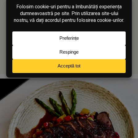
File de somon în crustă de
susan
Contrast rafinat între crocant și fraged, cu note
subtile de sos soia și arome care încântă la
fiecare îmbucătură.