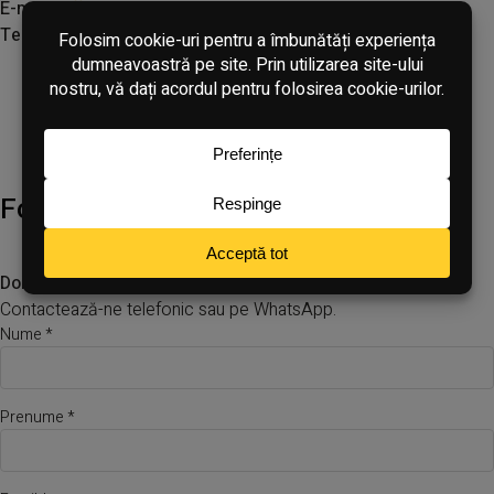
E-mail:
office@panoramicmamaia.ro
Tel:
+4 0749 158 158
Formular de contact
Dorești mai multe informații și să discuți cu noi?
Contactează-ne telefonic sau pe WhatsApp.
Nume *
Prenume *